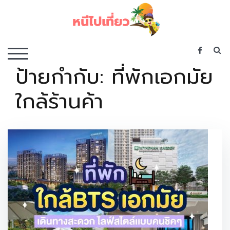
Skip
to
content
เว็บไซต์รวบรวมที่พัก ที่เที่ยว ที่กิน ไว้ในที่เดียว
S
TOGGLE MOBILE MENU
ป้ายกำกับ:
ที่พักเอกมัย
ใกล้ร้านค้า