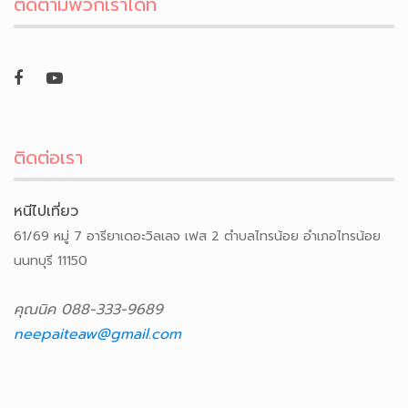
ติดตามพวกเราได้ที่
ติดต่อเรา
หนีไปเที่ยว
61/69 หมู่ 7 อารียาเดอะวิลเลจ เฟส 2 ตำบลไทรน้อย อำเภอไทรน้อย
นนทบุรี 11150
คุณนิค 088-333-9689
neepaiteaw@gmail.com