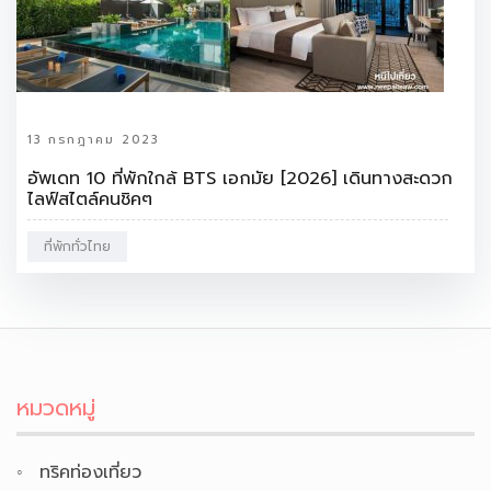
13 กรกฎาคม 2023
อัพเดท 10 ที่พักใกล้ BTS เอกมัย [2026] เดินทางสะดวก
ไลฟ์สไตล์คนชิคๆ
ที่พักทั่วไทย
หมวดหมู่
ทริคท่องเที่ยว