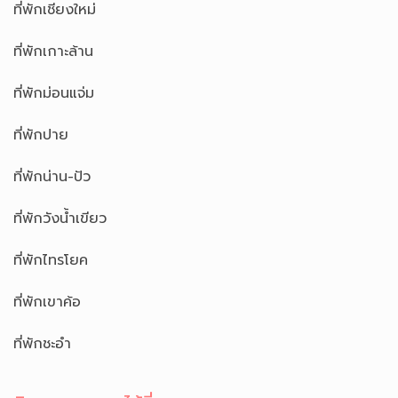
ที่พักเชียงใหม่
ที่พักเกาะล้าน
ที่พักม่อนแจ่ม
ที่พักปาย
ที่พักน่าน-ปัว
ที่พักวังน้ำเขียว
ที่พักไทรโยค
ที่พักเขาค้อ
ที่พักชะอำ