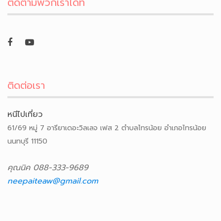
ติดตามพวกเราได้ที่
ติดต่อเรา
หนีไปเที่ยว
61/69 หมู่ 7 อารียาเดอะวิลเลจ เฟส 2 ตำบลไทรน้อย อำเภอไทรน้อย
นนทบุรี 11150
คุณนิค 088-333-9689
neepaiteaw@gmail.com