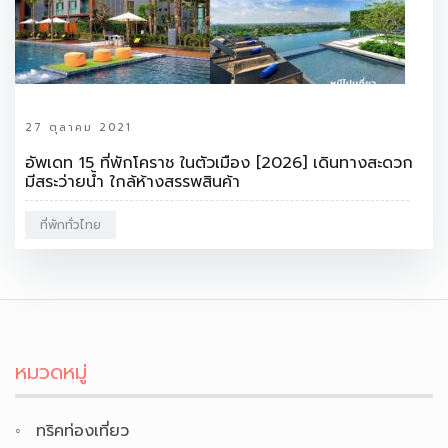
27 ตุลาคม 2021
อัพเดท 15 ที่พักโคราช ในตัวเมือง [2026] เดินทางสะดวก
มีสระว่ายน้ำ ใกล้ห้างสรรพสินค้า
ที่พักทั่วไทย
หมวดหมู่
ทริคท่องเที่ยว