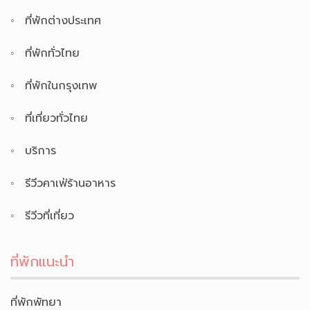
ที่พักต่างประเทศ
ที่พักทั่วไทย
ที่พักในกรุงเทพ
ที่เที่ยวทั่วไทย
บริการ
รีวีวคาเฟ่ร้านอาหาร
รีวีวที่เที่ยว
ที่พักแนะนำ
ที่พักพัทยา