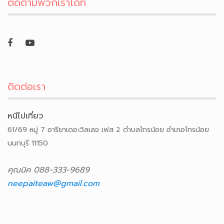
ติดตามพวกเราได้ที่
ติดต่อเรา
หนีไปเที่ยว
61/69 หมู่ 7 อารียาเดอะวิลเลจ เฟส 2 ตำบลไทรน้อย อำเภอไทรน้อย
นนทบุรี 11150
คุณนิค 088-333-9689
neepaiteaw@gmail.com