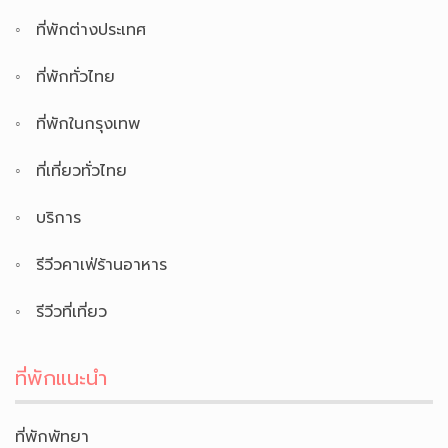
ที่พักต่างประเทศ
ที่พักทั่วไทย
ที่พักในกรุงเทพ
ที่เที่ยวทั่วไทย
บริการ
รีวีวคาเฟ่ร้านอาหาร
รีวีวที่เที่ยว
ที่พักแนะนำ
ที่พักพัทยา