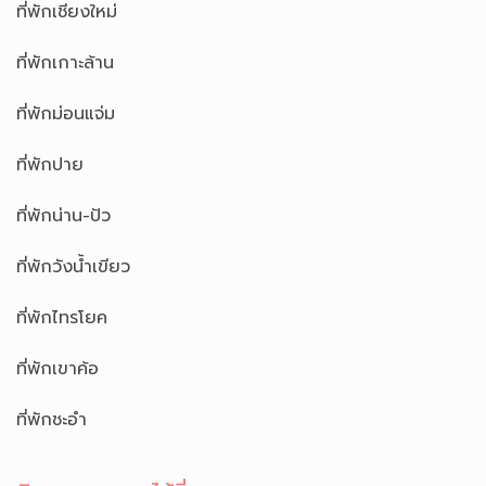
ที่พักเชียงใหม่
ที่พักเกาะล้าน
ที่พักม่อนแจ่ม
ที่พักปาย
ที่พักน่าน-ปัว
ที่พักวังน้ำเขียว
ที่พักไทรโยค
ที่พักเขาค้อ
ที่พักชะอำ