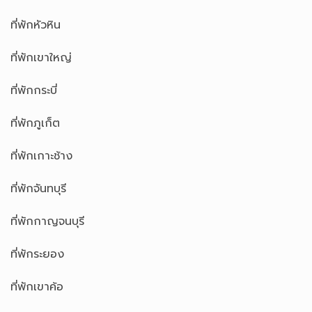
ที่พักหัวหิน
ที่พักเขาใหญ่
ที่พักกระบี่
ที่พักภูเก็ต
ที่พักเกาะช้าง
ที่พักจันทบุรี
ที่พักกาญจนบุรี
ที่พักระยอง
ที่พักเขาค้อ