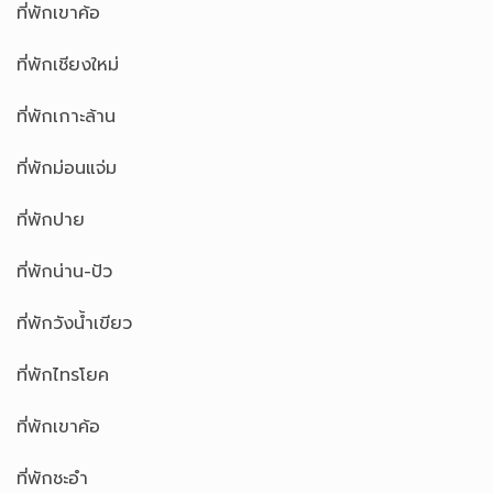
ที่พักเขาค้อ
ที่พักเชียงใหม่
ที่พักเกาะล้าน
ที่พักม่อนแจ่ม
ที่พักปาย
ที่พักน่าน-ปัว
ที่พักวังน้ำเขียว
ที่พักไทรโยค
ที่พักเขาค้อ
ที่พักชะอำ