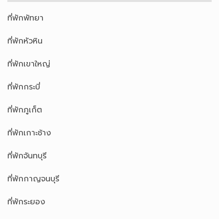
ที่พักพัทยา
ที่พักหัวหิน
ที่พักเขาใหญ่
ที่พักกระบี่
ที่พักภูเก็ต
ที่พักเกาะช้าง
ที่พักจันทบุรี
ที่พักกาญจนบุรี
ที่พักระยอง