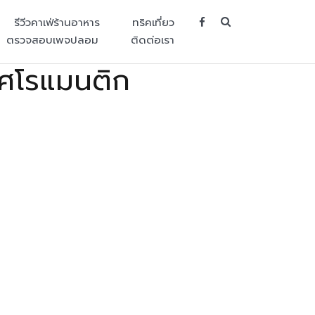
SEARCH BUT
รีวีวคาเฟ่ร้านอาหาร
ทริคเที่ยว
ตรวจสอบเพจปลอม
ติดต่อเรา
าศโรแมนติก