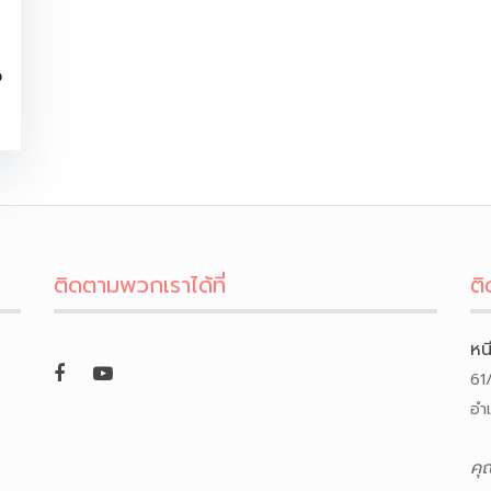
จ
ติดตามพวกเราได้ที่
ติ
หน
61
อำ
คุ