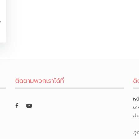
จ
ติดตามพวกเราได้ที่
ติ
หน
61
อำ
คุ