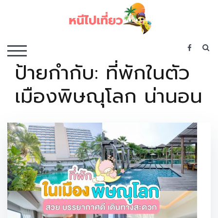
Skip
to
content
เว็บไซต์รวบรวมที่พัก ที่เที่ยว ที่กิน ไว้ในที่เดียว
S
TOGGLE MOBILE MENU
ป้ายกำกับ:
ที่พักในตัว
เมืองพิษณุโลก น่านอน