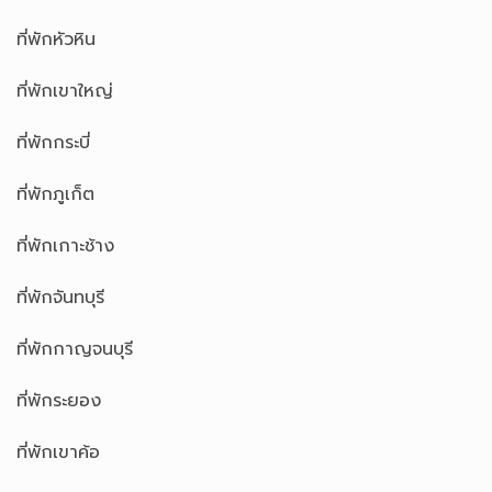
ที่พักหัวหิน
ที่พักเขาใหญ่
ที่พักกระบี่
ที่พักภูเก็ต
ที่พักเกาะช้าง
ที่พักจันทบุรี
ที่พักกาญจนบุรี
ที่พักระยอง
ที่พักเขาค้อ