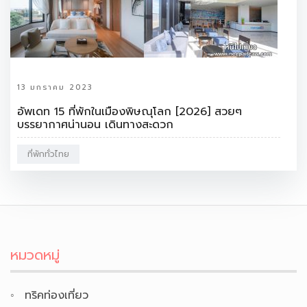
13 มกราคม 2023
อัพเดท 15 ที่พักในเมืองพิษณุโลก [2026] สวยๆ
บรรยากาศน่านอน เดินทางสะดวก
ที่พักทั่วไทย
หมวดหมู่
ทริคท่องเที่ยว