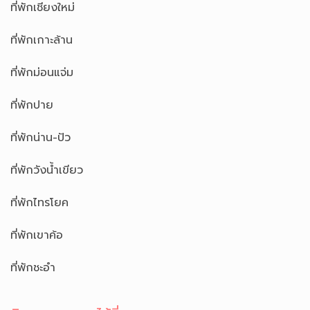
ที่พักเชียงใหม่
ที่พักเกาะล้าน
ที่พักม่อนแจ่ม
ที่พักปาย
ที่พักน่าน-ปัว
ที่พักวังน้ำเขียว
ที่พักไทรโยค
ที่พักเขาค้อ
ที่พักชะอำ