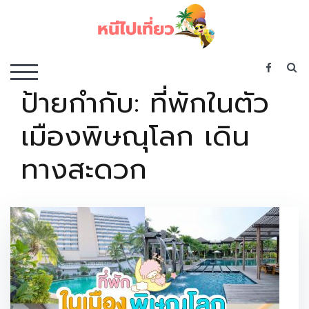
Skip
to
content
เว็บไซต์รวบรวมที่พัก ที่เที่ยว ที่กิน ไว้ในที่เดียว
S
TOGGLE MOBILE MENU
ป้ายกำกับ:
ที่พักในตัว
เมืองพิษณุโลก เดิน
ทางสะดวก