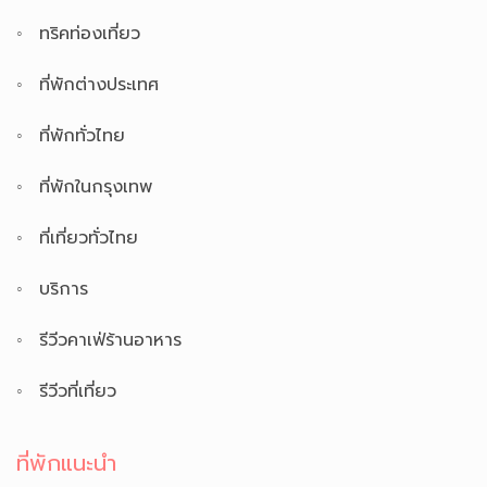
ทริคท่องเที่ยว
ที่พักต่างประเทศ
ที่พักทั่วไทย
ที่พักในกรุงเทพ
ที่เที่ยวทั่วไทย
บริการ
รีวีวคาเฟ่ร้านอาหาร
รีวีวที่เที่ยว
ที่พักแนะนำ