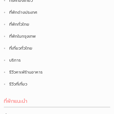
ทริคท่องเที่ยว
ที่พักต่างประเทศ
ที่พักทั่วไทย
ที่พักในกรุงเทพ
ที่เที่ยวทั่วไทย
บริการ
รีวีวคาเฟ่ร้านอาหาร
รีวีวที่เที่ยว
ที่พักแนะนำ