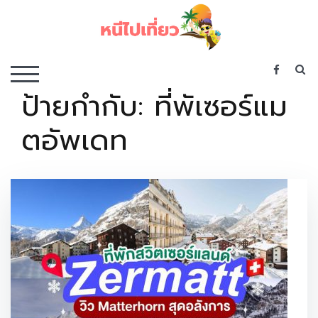
Skip
to
content
เว็บไซต์รวบรวมที่พัก ที่เที่ยว ที่กิน ไว้ในที่เดียว
S
TOGGLE MOBILE MENU
ป้ายกำกับ:
ที่พัเซอร์แม
ตอัพเดท