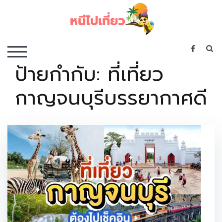
Skip
to
content
เว็บไซต์รวบรวมที่พัก ที่เที่ยว ที่กิน ไว้ในที่เดียว
S
TOGGLE MOBILE MENU
ป้ายกำกับ:
ที่เที่ยว
กาญจนบุรีบรรยากาศดี