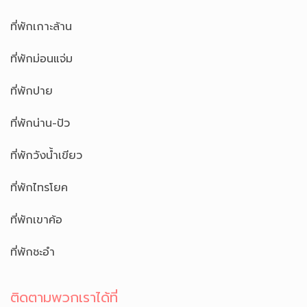
ที่พักเกาะล้าน
ที่พักม่อนแจ่ม
ที่พักปาย
ที่พักน่าน-ปัว
ที่พักวังน้ำเขียว
ที่พักไทรโยค
ที่พักเขาค้อ
ที่พักชะอำ
ติดตามพวกเราได้ที่