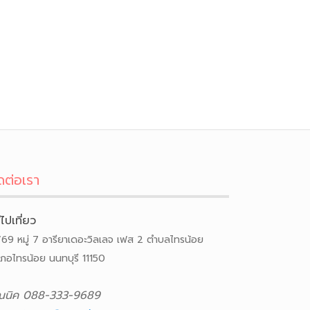
ดต่อเรา
ีไปเที่ยว
/69 หมู่ 7 อารียาเดอะวิลเลจ เฟส 2 ตำบลไทรน้อย
เภอไทรน้อย นนทบุรี 11150
ณนิค 088-333-9689