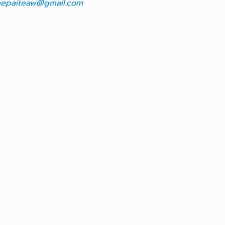
epaiteaw@gmail.com