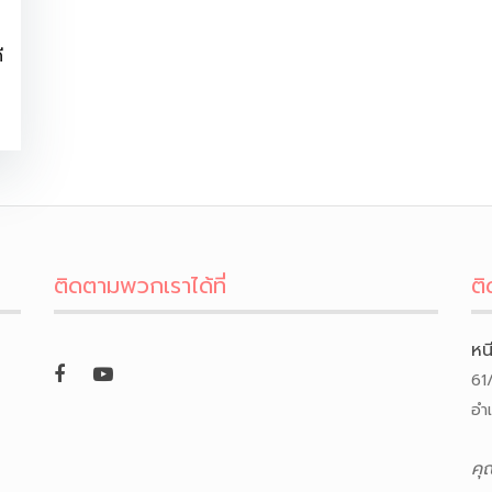
ี
ติดตามพวกเราได้ที่
ติ
หน
61
อำ
คุ