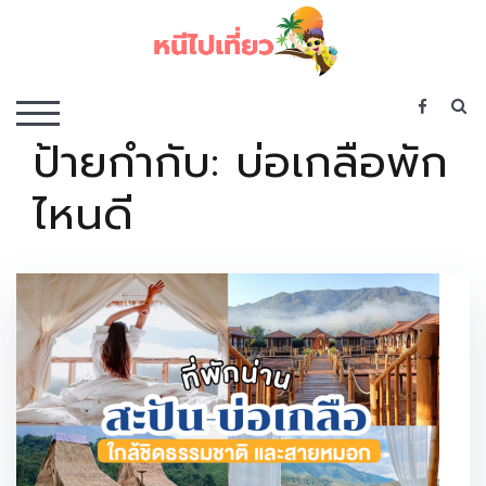
Skip
to
content
เว็บไซต์รวบรวมที่พัก ที่เที่ยว ที่กิน ไว้ในที่เดียว
S
TOGGLE MOBILE MENU
ป้ายกำกับ:
บ่อเกลือพัก
ไหนดี