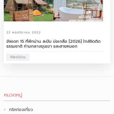
23 พฤศจิกายน 2022
อัพเดท 15 ที่พักน่าน สะปัน บ่อเกลือ [2026] ใกล้ชิดติด
ธรรมชาติ ท่ามกลางขุนเขา และสายหมอก
ที่พักทั่วไทย
หมวดหมู่
ทริคท่องเที่ยว