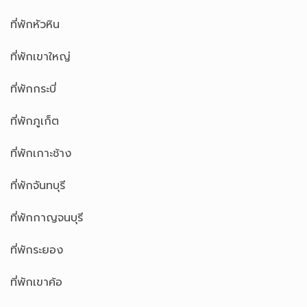
ที่พักหัวหิน
ที่พักเขาใหญ่
ที่พักกระบี่
ที่พักภูเก็ต
ที่พักเกาะช้าง
ที่พักจันทบุรี
ที่พักกาญจนบุรี
ที่พักระยอง
ที่พักเขาค้อ