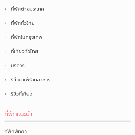
ที่พักต่างประเทศ
ที่พักทั่วไทย
ที่พักในกรุงเทพ
ที่เที่ยวทั่วไทย
บริการ
รีวีวคาเฟ่ร้านอาหาร
รีวีวที่เที่ยว
ที่พักแนะนำ
ที่พักพัทยา