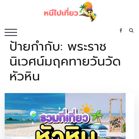
Skip
to
content
เว็บไซต์รวบรวมที่พัก ที่เที่ยว ที่กิน ไว้ในที่เดียว
S
TOGGLE MOBILE MENU
ป้ายกำกับ:
พระราช
นิเวศน์มฤคทายวันวัด
หัวหิน