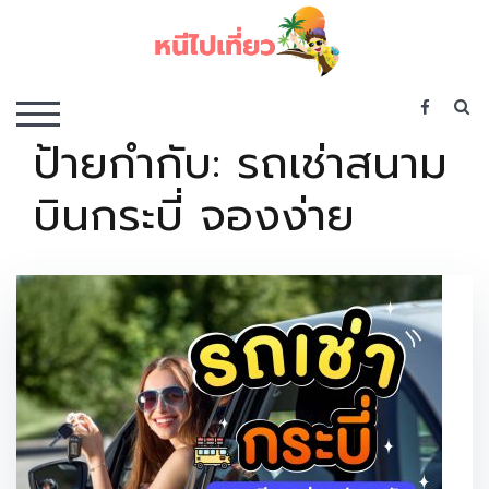
Skip
to
content
เว็บไซต์รวบรวมที่พัก ที่เที่ยว ที่กิน ไว้ในที่เดียว
S
TOGGLE MOBILE MENU
ป้ายกำกับ:
รถเช่าสนาม
บินกระบี่ จองง่าย