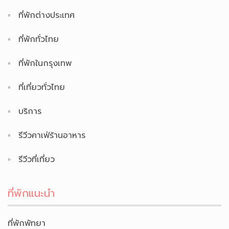
ที่พักต่างประเทศ
ที่พักทั่วไทย
ที่พักในกรุงเทพ
ที่เที่ยวทั่วไทย
บริการ
รีวีวคาเฟ่ร้านอาหาร
รีวีวที่เที่ยว
ที่พักแนะนำ
ที่พักพัทยา