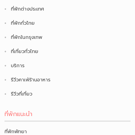
ที่พักต่างประเทศ
ที่พักทั่วไทย
ที่พักในกรุงเทพ
ที่เที่ยวทั่วไทย
บริการ
รีวีวคาเฟ่ร้านอาหาร
รีวีวที่เที่ยว
ที่พักแนะนำ
ที่พักพัทยา