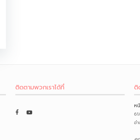
ติดตามพวกเราได้ที่
ติ
หน
61
อำ
คุ