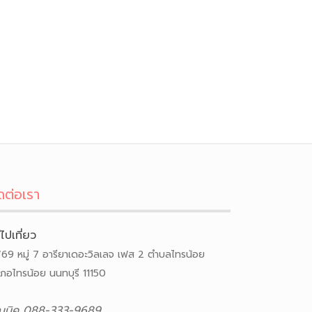
ดต่อเรา
ีไปเที่ยว
/69 หมู่ 7 อารียาเดอะวิลเลจ เฟส 2 ตำบลไทรน้อย
เภอไทรน้อย นนทบุรี 11150
ณนิค 088-333-9689