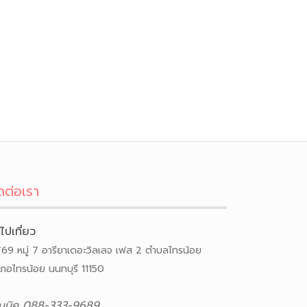
ดต่อเรา
ีไปเที่ยว
/69 หมู่ 7 อารียาเดอะวิลเลจ เฟส 2 ตำบลไทรน้อย
เภอไทรน้อย นนทบุรี 11150
ณนิค 088-333-9689