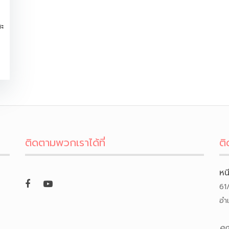
ะ
ติดตามพวกเราได้ที่
ติ
หน
61
อำ
คุ