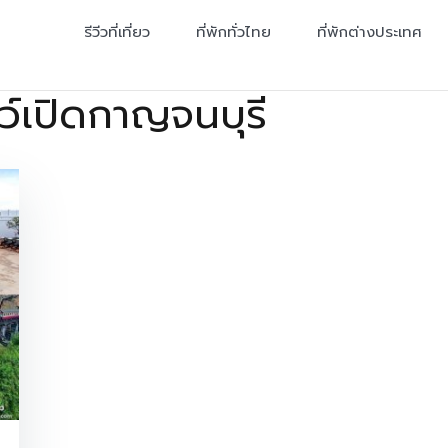
รีวีวที่เที่ยว
ที่พักทั่วไทย
ที่พักต่างประเทศ
ว์เปิดกาญจนบุรี