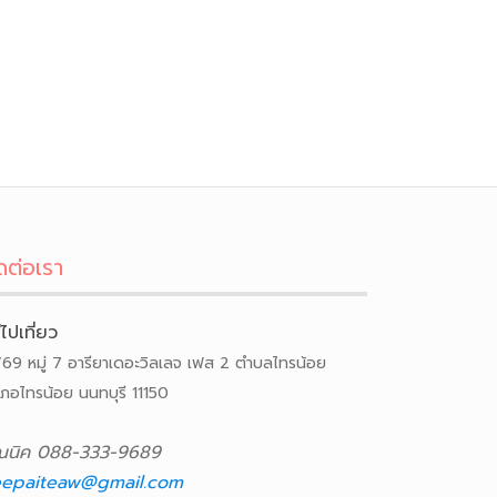
ดต่อเรา
ีไปเที่ยว
/69 หมู่ 7 อารียาเดอะวิลเลจ เฟส 2 ตำบลไทรน้อย
เภอไทรน้อย นนทบุรี 11150
ณนิค 088-333-9689
epaiteaw@gmail.com