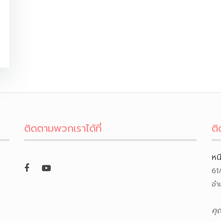
ติดตามพวกเราได้ที่
ติ
หน
61
อำ
คุ