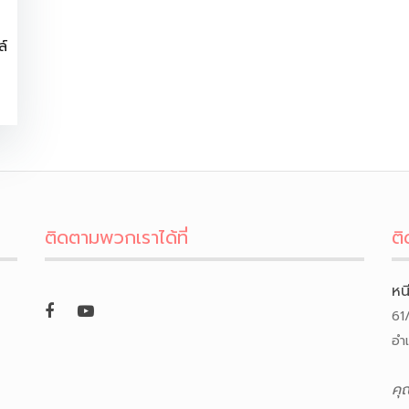
ล์
ติดตามพวกเราได้ที่
ติ
หน
61
อำ
คุ