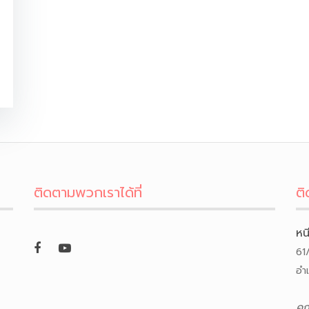
ติดตามพวกเราได้ที่
ติ
หน
61
อำ
คุ