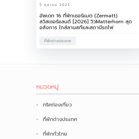
5 ตุลาคม 2023
อัพเดท 16 ที่พักเซอร์แมต (Zermatt)
สวิสเซอร์แลนด์ [2026] วิวMatterhorn สุด
อลังการ ใกล้ลานสกีและสถานีรถไฟ
ที่พักต่างประเทศ
หมวดหมู่
ทริคท่องเที่ยว
ที่พักต่างประเทศ
ที่พักทั่วไทย