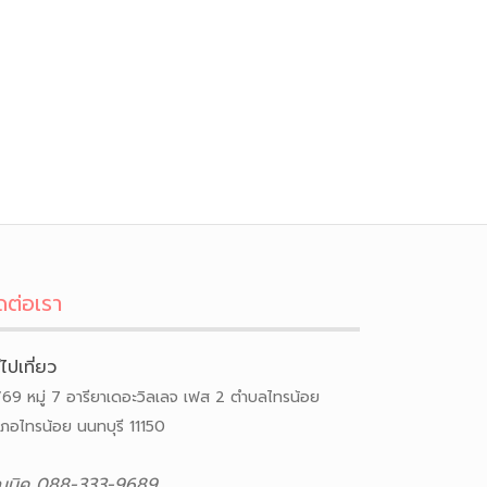
ดต่อเรา
ีไปเที่ยว
/69 หมู่ 7 อารียาเดอะวิลเลจ เฟส 2 ตำบลไทรน้อย
เภอไทรน้อย นนทบุรี 11150
ณนิค 088-333-9689