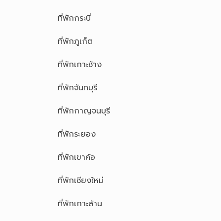
ที่พักกระบี่
ที่พักภูเก็ต
ที่พักเกาะช้าง
ที่พักจันทบุรี
ที่พักกาญจนบุรี
ที่พักระยอง
ที่พักเขาค้อ
ที่พักเชียงใหม่
ที่พักเกาะล้าน