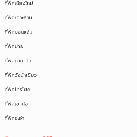
ที่พักเชียงใหม่
ที่พักเกาะล้าน
ที่พักม่อนแจ่ม
ที่พักปาย
ที่พักน่าน-ปัว
ที่พักวังน้ำเขียว
ที่พักไทรโยค
ที่พักเขาค้อ
ที่พักชะอำ