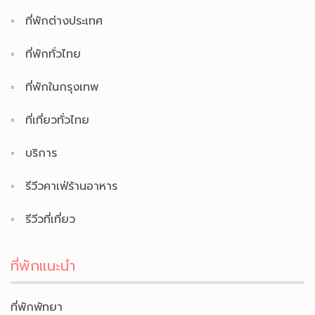
ที่พักต่างประเทศ
ที่พักทั่วไทย
ที่พักในกรุงเทพ
ที่เที่ยวทั่วไทย
บริการ
รีวีวคาเฟ่ร้านอาหาร
รีวีวที่เที่ยว
ที่พักแนะนำ
ที่พักพัทยา