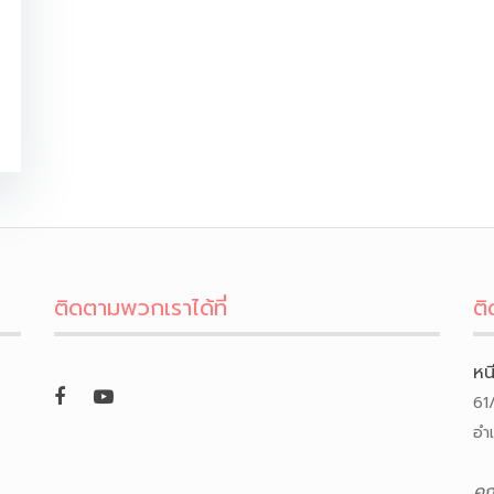
ติดตามพวกเราได้ที่
ติ
หน
61
อำ
คุ