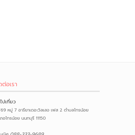
ดต่อเรา
ีไปเที่ยว
/69 หมู่ 7 อารียาเดอะวิลเลจ เฟส 2 ตำบลไทรน้อย
เภอไทรน้อย นนทบุรี 11150
ณนิค 088-333-9689