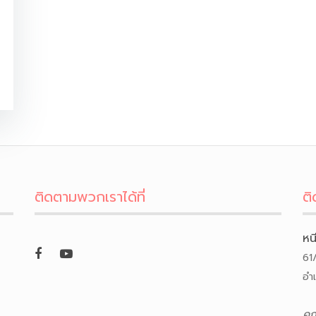
ติดตามพวกเราได้ที่
ติ
หน
61
อำ
คุ