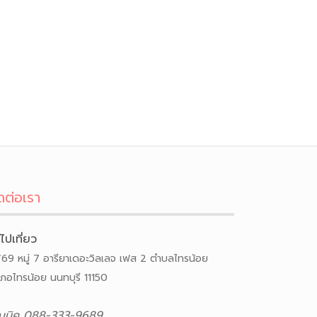
ดต่อเรา
ีไปเที่ยว
/69 หมู่ 7 อารียาเดอะวิลเลจ เฟส 2 ตำบลไทรน้อย
เภอไทรน้อย นนทบุรี 11150
ณนิค 088-333-9689