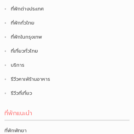
ที่พักต่างประเทศ
ที่พักทั่วไทย
ที่พักในกรุงเทพ
ที่เที่ยวทั่วไทย
บริการ
รีวีวคาเฟ่ร้านอาหาร
รีวีวที่เที่ยว
ที่พักแนะนำ
ที่พักพัทยา