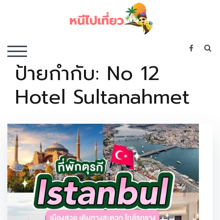
Skip
to
content
เว็บไซต์รวบรวมที่พัก ที่เที่ยว ที่กิน ไว้ในที่เดียว
S
TOGGLE MOBILE MENU
ป้ายกำกับ:
No 12
Hotel Sultanahmet