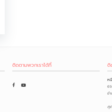
ติดตามพวกเราได้ที่
ติ
หน
61
อำ
คุ