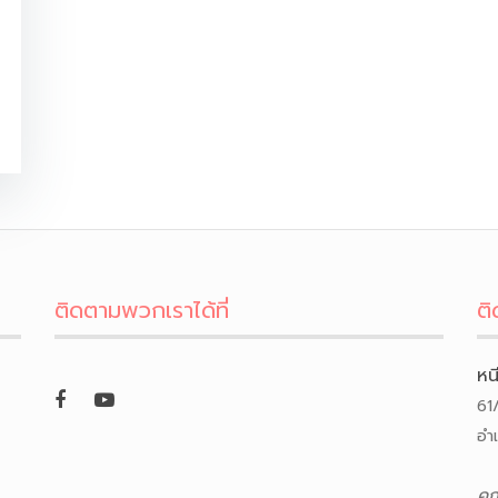
ติดตามพวกเราได้ที่
ติ
หน
61
อำ
คุ