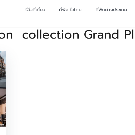
รีวีวที่เที่ยว
ที่พักทั่วไทย
ที่พักต่างประเทศ
on collection Grand Pl