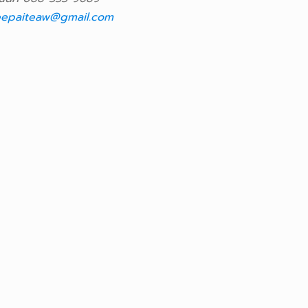
epaiteaw@gmail.com