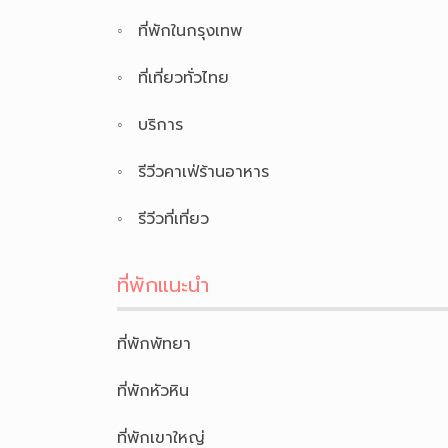
ที่พักในกรุงเทพ
ที่เที่ยวทั่วไทย
บริการ
รีวีวคาเฟ่ร้านอาหาร
รีวีวที่เที่ยว
ที่พักแนะนำ
ที่พักพัทยา
ที่พักหัวหิน
ที่พักเขาใหญ่