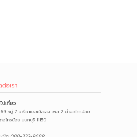
ดต่อเรา
ีไปเที่ยว
/69 หมู่ 7 อารียาเดอะวิลเลจ เฟส 2 ตำบลไทรน้อย
เภอไทรน้อย นนทบุรี 11150
ณนิค 088-333-9689