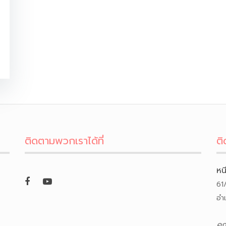
ติดตามพวกเราได้ที่
ติ
หน
61
อำ
คุ