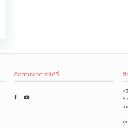
ติดตามพวกเราได้ที่
ติ
หน
61
อำ
คุ