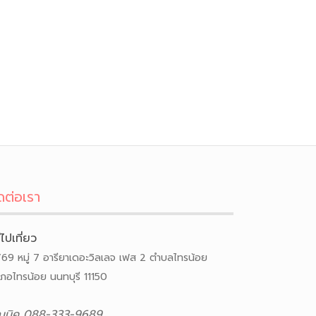
ดต่อเรา
ีไปเที่ยว
/69 หมู่ 7 อารียาเดอะวิลเลจ เฟส 2 ตำบลไทรน้อย
เภอไทรน้อย นนทบุรี 11150
ณนิค 088-333-9689