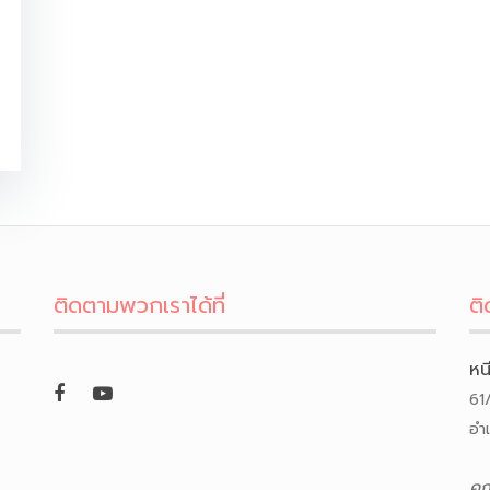
ติดตามพวกเราได้ที่
ติ
หน
61
อำ
คุ