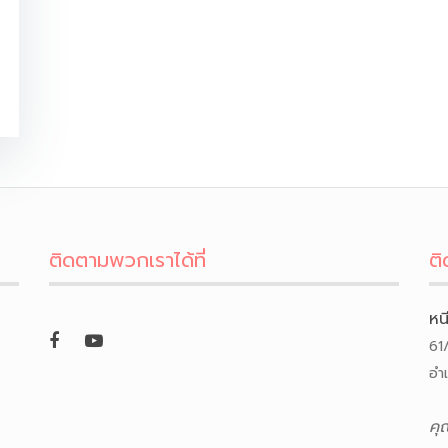
ติดตามพวกเราได้ที่
ติ
หน
61
อำ
คุ