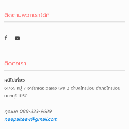
ติดตามพวกเราได้ที่
ติดต่อเรา
หนีไปเที่ยว
61/69 หมู่ 7 อารียาเดอะวิลเลจ เฟส 2 ตำบลไทรน้อย อำเภอไทรน้อย
นนทบุรี 11150
คุณนิค 088-333-9689
neepaiteaw@gmail.com