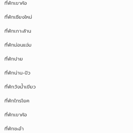
ที่พักเขาค้อ
ที่พักเชียงใหม่
ที่พักเกาะล้าน
ที่พักม่อนแจ่ม
ที่พักปาย
ที่พักน่าน-ปัว
ที่พักวังน้ำเขียว
ที่พักไทรโยค
ที่พักเขาค้อ
ที่พักชะอำ