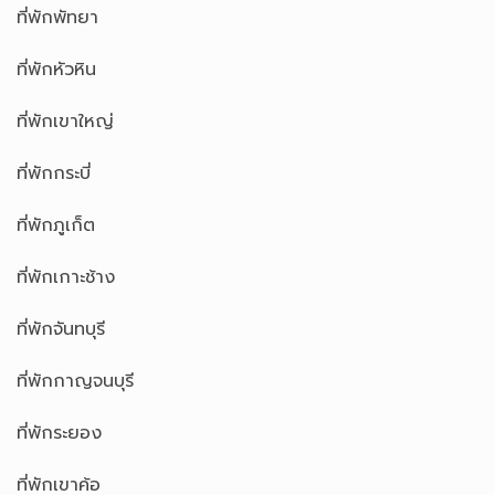
ที่พักพัทยา
ที่พักหัวหิน
ที่พักเขาใหญ่
ที่พักกระบี่
ที่พักภูเก็ต
ที่พักเกาะช้าง
ที่พักจันทบุรี
ที่พักกาญจนบุรี
ที่พักระยอง
ที่พักเขาค้อ