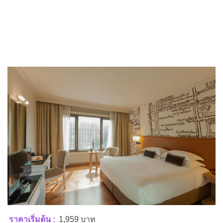
ราคาเริ่มต้น :
1,959 บาท
ที่อยู่ :
1 ถ. รัชดาภิเษก ดินแดง เขตดินแดง กรุงเทพมหานคร
10400
แผนที่ :
google map
Tel:
026411500
Facebook :
Grand Fortune Hotel Bangkok
Website :
www.grandfortunebangkok.com