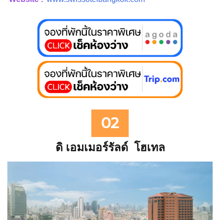
02
ดิ เอมเมอร์รัลด์ โฮเทล