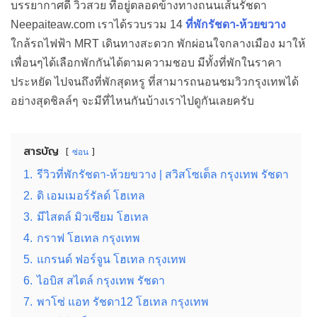
บรรยากาศดี วิวสวย ที่อยู่ตลอดข้างทางถนนเส้นรัชดา
Neepaiteaw.com เราได้รวบรวม 14
ที่พักรัชดา-ห้วยขวาง
ใกล้รถไฟฟ้า MRT เดินทางสะดวก พักผ่อนใจกลางเมือง มาให้
เพื่อนๆได้เลือกพักกันได้ตามความชอบ มีทั้งที่พักในราคา
ประหยัด ไปจนถึงที่พักสุดหรู ที่สามารถนอนชมวิวกรุงเทพได้
อย่างสุดชิลล์ๆ จะมีที่ไหนกันบ้างเราไปดูกันเลยครับ
สารบัญ
ซ่อน
1.
รีวิวที่พักรัชดา-ห้วยขวาง | สวิสโซเต็ล กรุงเทพ รัชดา
2.
ดิ เอมเมอร์รัลด์ โฮเทล
3.
มีไสตล์ มิวเซียม โฮเทล
4.
กราฟ โฮเทล กรุงเทพ
5.
แกรนด์ ฟอร์จูน โฮเทล กรุงเทพ
6.
ไอบิส สไตล์ กรุงเทพ รัชดา
7.
พาโซ่ แอท รัชดา12 โฮเทล กรุงเทพ