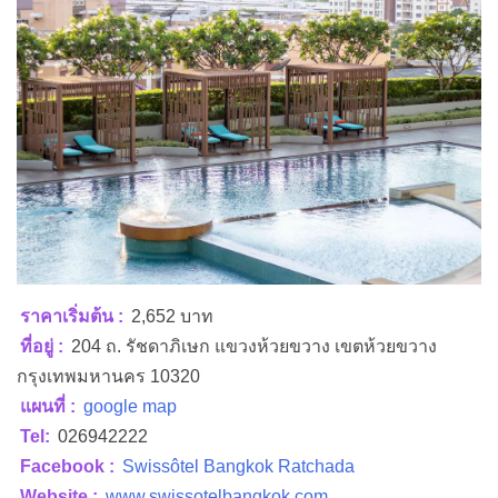
ราคาเริ่มต้น :
2,652 บาท
ที่อยู่ :
204 ถ. รัชดาภิเษก แขวงห้วยขวาง เขตห้วยขวาง
กรุงเทพมหานคร 10320
แผนที่ :
google map
Tel:
026942222
Facebook :
Swissôtel Bangkok Ratchada
Website :
www.swissotelbangkok.com