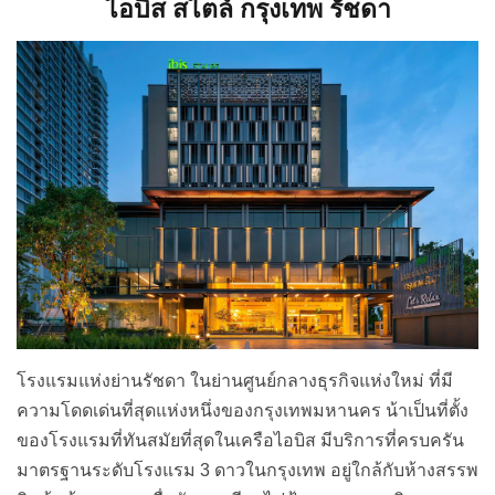
ความโดดเด่นที่สุดแห่งหนึ่งของกรุงเทพมหานคร น้าเป็นที่ตั้ง
ของโรงแรมที่ทันสมัยที่สุดในเครือไอบิส มีบริการที่ครบครัน
มาตรฐานระดับโรงแรม 3 ดาวในกรุงเทพ อยู่ใกล้กับห้างสรรพ
สินค้า ร้านอาหารชื่อดัง สถานีรถไฟฟ้า และสนามบิน
สุวรรณภูมิและดอนเมือง ทำให้สะดวกสบายต่อการเดินทาง
โรงแรมให้บริการห้องพักทั้งหมด 266 ห้อง มีห้องพักหลาก
หลายประเภทให้คุณได้เลือก ได้แก่ห้องสแตนดาร์ด ห้องสุพี
เรียร์ และห้องพักสำหรับครอบครัว ภายในห้องพักตกแต่งเรียบ
ง่าย มีสไตล์ มีรูปภาพศิลปะที่สะท้อนถึงความเป็นเอกลักษณ์
ของไทย ที่ประดับอยู่บนผนังห้องต่างๆ เลือกใช้เฟอร์นิเจอร์ที่มี
คุณภาพ พร้อมด้วยบริการชั้นเลิศ มีสิ่งอำนวยความสะดวก
ภายในห้องไว้ให้อย่างครบครัน และมีบริการรูมเซอร์วิสตลอด
การเข้าพัก เพื่อให้คุณได้ใช้เวลาในย่านรัชดาได้อย่างสะดวก
สบาย นอกจากนี้ยังมี Street Bar ไว้คอยบริการอาหารว่าง
พร้อมกับเครื่องดื่มหลากหลายเมนู เหมาะสำหรับการสังสรรค์
กับเพื่อนหรือครอบครัว และยังมีห้องประชุมทั้งหมด 4 ห้อง