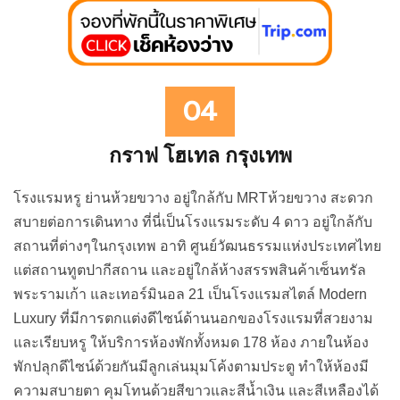
กราฟ โฮเทล กรุงเทพ
โรงแรมหรู ย่านห้วยขวาง อยู่ใกล้กับ MRTห้วยขวาง สะดวก
สบายต่อการเดินทาง ที่นี่เป็นโรงแรมระดับ 4 ดาว อยู่ใกล้กับ
สถานที่ต่างๆในกรุงเทพ อาทิ ศูนย์วัฒนธรรมแห่งประเทศไทย
แต่สถานทูตปากีสถาน และอยู่ใกล้ห้างสรรพสินค้าเซ็นทรัล
พระรามเก้า และเทอร์มินอล 21 เป็นโรงแรมสไตล์ Modern
Luxury ที่มีการตกแต่งดีไซน์ด้านนอกของโรงแรมที่สวยงาม
และเรียบหรู ให้บริการห้องพักทั้งหมด 178 ห้อง ภายในห้อง
พักปลุกดีไซน์ด้วยกันมีลูกเล่นมุมโค้งตามประตู ทำให้ห้องมี
ความสบายตา คุมโทนด้วยสีขาวและสีน้ำเงิน และสีเหลืองได้
อย่างลงตัว ห้องพักมีพื้นที่กว้างขวาง แบ่งสัดส่วนได้อย่างลงตัว
พร้อมกับเตียงคิงไซท์ขนาดใหญ่ ห้องน้ำแบ่งโซนเปียกและ
ส่วนแห้ง มีอ่างอาบน้ำไว้สำหรับนอนแช่น้ำ นอกจากนี้ยังมี
พื้นที่ส่วนกลางไว้คอยรองรับสำหรับแขกผู้ที่เข้ามาพัก ไม่ว่าจะ
เป็นสระว่ายน้ำ ห้องฟิตเนส และห้องอาหารขนาดใหญ่ และมี