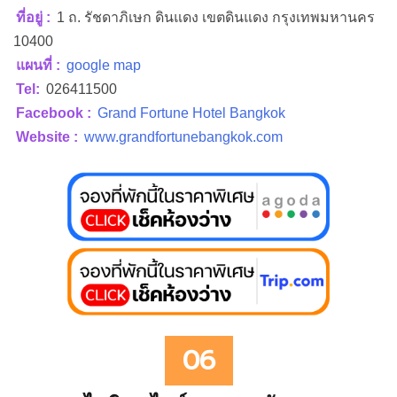
06
ไอบิส สไตล์ กรุงเทพ รัชดา
โรงแรมแห่งย่านรัชดา ในย่านศูนย์กลางธุรกิจแห่งใหม่ ที่มี