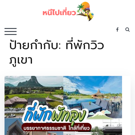
Skip
to
content
เว็บไซต์รวบรวมที่พัก ที่เที่ยว ที่กิน ไว้ในที่เดียว
S
TOGGLE MOBILE MENU
ป้ายกำกับ:
ที่พักวิว
ภูเขา