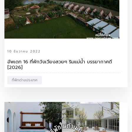
10 ธันวาคม 2022
อัพเดท 16 ที่พักวังเวียงสวยๆ ริมแม่น้ำ บรรยากาศดี
[2026]
ที่พักต่างประเทศ