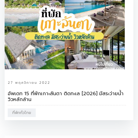
27 พฤศจิกายน 2022
อัพเดท 15 ที่พักเกาะลันตา ติดทะเล [2026] มีสระว่ายน้ำ
วิวหลักล้าน
ที่พักทั่วไทย