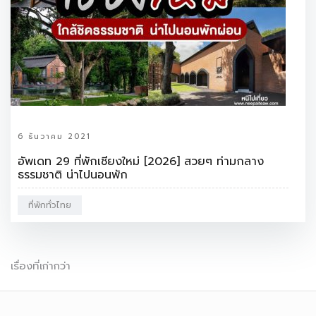
6 ธันวาคม 2021
อัพเดท 29 ที่พักเชียงใหม่ [2026] สวยๆ ท่ามกลาง
ธรรมชาติ น่าไปนอนพัก
ที่พักทั่วไทย
แนะแนว
เรื่องที่เก่ากว่า
เรื่อง
หมวดหมู่
ทริคท่องเที่ยว