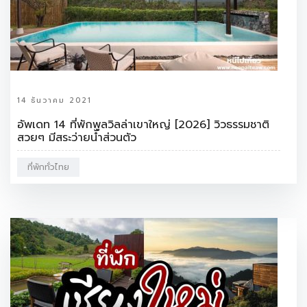
14 ธันวาคม 2021
อัพเดท 14 ที่พักพูลวิลล่าเขาใหญ่ [2026] วิวธรรมชาติ
สวยๆ มีสระว่ายน้ำส่วนตัว
ที่พักทั่วไทย