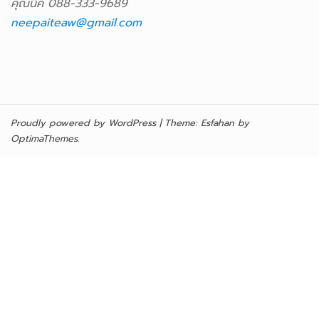
Proudly powered by WordPress
|
Theme:
Esfahan
by
OptimaThemes.