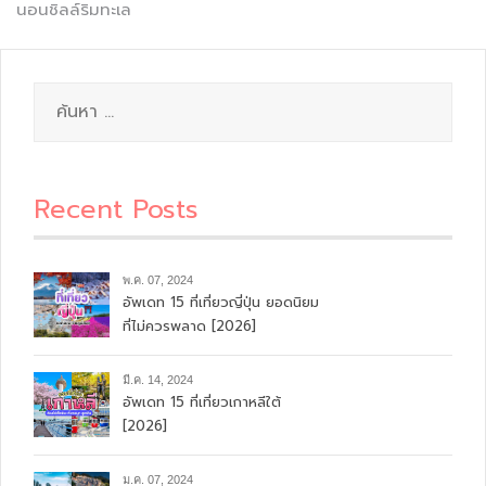
,
,
ปิ้ง
คาเฟ่ในกรุงเทพ
ร้านกาแฟ
แนะแนว
อัพเดท 20 ที่พักเขาหลัก พังงา
อัพเดท 17 ที่พักปราณบุรีติด
[2026] วิวสวย บรรยากาศดี
ทะเล [2026] หนีร้อน ไปนอนพัก
เรื่อง
นอนชิลล์ริมทะเล
ค้นหา
สำหรับ:
Recent Posts