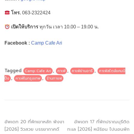
พิกัด :
ซอยอารีย์ 4 ฝั่งเหนือ เลยโครงการ Gump มาสุด
ซอยเลี้ยวขวา ร้านอยู่ทางซ้ายมือ ตรงข้ามโรงพยาบาลสัตว์
พญาไท 7 ที่จอดรถตรง flat marble ห่างจากร้านประมาณ 100
เมตร ค่าบริการ ชมละ 20 บาท ค่ะ
แผนที่ :
google map
โทร.
063-2322424
เปิดให้บริการ
ทุกวัน เวลา 10.00 – 19.00 น.
Facebook :
Camp Cafe Ari
Tagged
,
,
,
Camp Cafe Ari
คาเฟ่
คาเฟ่ย่านอารี
คาเฟ่สไตล์แคมป์