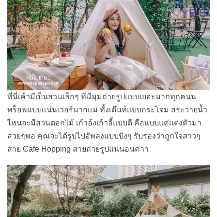
ที่นี่เค้ามีเป็นสวนเล็กๆ ที่มีมุมถ่ายรูปแบบเยอะมากทุกคนน
พร็อพแบบแน่นเว่อร์มากแม่ ทั้งเต๊นท์แบบกระโจม สระว่ายน้ำ
ไหนจะมีสวนดอกไม้ เก้าอ้งเก้าอี้แบบดี คือแบบแค่แต่งตัวมา
สวยๆพอ คุณจะได้รูปไปอัพลงแบบปังๆ รับรองว่าถูกใจสาวๆ
สาย Cafe Hopping สายถ่ายรูปแน่นอนค่าา